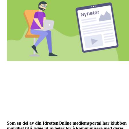
Som en del av din IdrettenOnline medlemsportal har klubben
mulighet til å legge ut nyheter for å kommunisere med deres