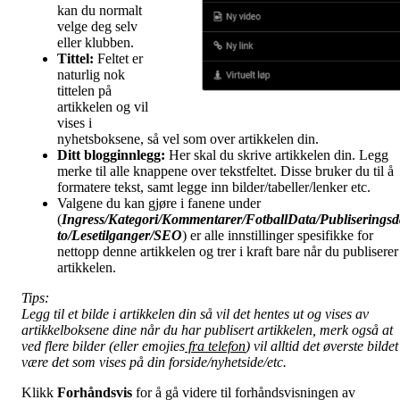
kan du normalt
velge deg selv
eller klubben.
Tittel:
Feltet er
naturlig nok
tittelen på
artikkelen og vil
vises i
nyhetsboksene, så vel som over artikkelen din.
Ditt blogginnlegg:
Her skal du skrive artikkelen din. Legg
merke til alle knappene over tekstfeltet. Disse bruker du til å
formatere tekst, samt legge inn bilder/tabeller/lenker etc.
Valgene du kan gjøre i fanene under
(
Ingress/Kategori/Kommentarer/FotballData/Publiseringsd
to/Lesetilganger/
SEO
) er alle innstillinger spesifikke for
nettopp denne artikkelen og trer i kraft bare når du publiserer
artikkelen.
Tips:
Legg til et bilde i artikkelen din så vil det hentes ut og vises av
artikkelboksene dine når du har publisert artikkelen, merk også at
ved flere bilder (eller emojies
fra telefon
) vil alltid det øverste bildet
være det som vises på din forside/nyhetside/etc.
Klikk
Forhåndsvis
for å gå videre til forhåndsvisningen av