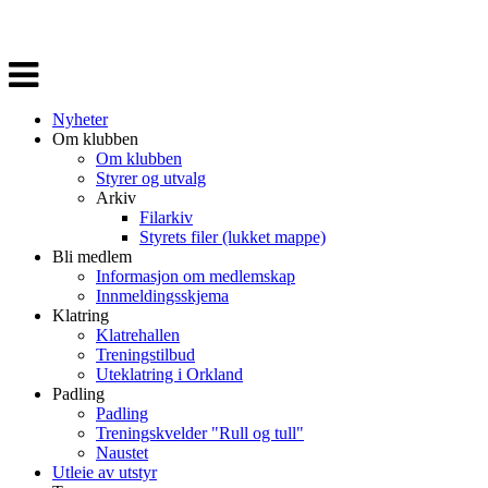
Veksle
navigasjon
Nyheter
Om klubben
Om klubben
Styrer og utvalg
Arkiv
Filarkiv
Styrets filer (lukket mappe)
Bli medlem
Informasjon om medlemskap
Innmeldingsskjema
Klatring
Klatrehallen
Treningstilbud
Uteklatring i Orkland
Padling
Padling
Treningskvelder "Rull og tull"
Naustet
Utleie av utstyr