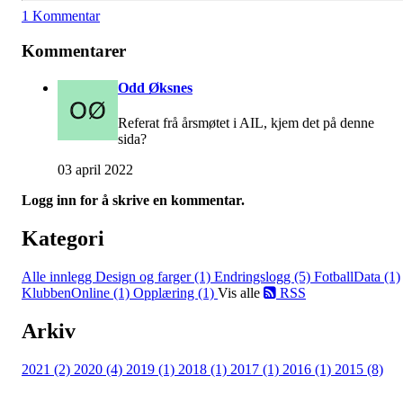
1 Kommentar
Kommentarer
Odd Øksnes
Referat frå årsmøtet i AIL, kjem det på denne
sida?
03 april 2022
Logg inn for å skrive en kommentar.
Kategori
Alle innlegg
Design og farger (1)
Endringslogg (5)
FotballData (1)
KlubbenOnline (1)
Opplæring (1)
Vis alle
RSS
Arkiv
2021 (2)
2020 (4)
2019 (1)
2018 (1)
2017 (1)
2016 (1)
2015 (8)