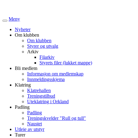
Meny
Veksle
navigasjon
Nyheter
Om klubben
Om klubben
Styrer og utvalg
Arkiv
Filarkiv
Styrets filer (lukket mappe)
Bli medlem
Informasjon om medlemskap
Innmeldingsskjema
Klatring
Klatrehallen
Treningstilbud
Uteklatring i Orkland
Padling
Padling
Treningskvelder "Rull og tull"
Naustet
Utleie av utstyr
Turer