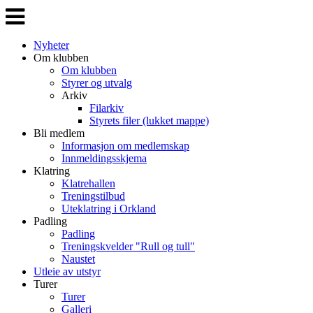
Veksle
navigasjon
Nyheter
Om klubben
Om klubben
Styrer og utvalg
Arkiv
Filarkiv
Styrets filer (lukket mappe)
Bli medlem
Informasjon om medlemskap
Innmeldingsskjema
Klatring
Klatrehallen
Treningstilbud
Uteklatring i Orkland
Padling
Padling
Treningskvelder "Rull og tull"
Naustet
Utleie av utstyr
Turer
Turer
Galleri