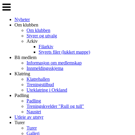
Veksle
navigasjon
Nyheter
Om klubben
Om klubben
Styrer og utvalg
Arkiv
Filarkiv
Styrets filer (lukket mappe)
Bli medlem
Informasjon om medlemskap
Innmeldingsskjema
Klatring
Klatrehallen
Treningstilbud
Uteklatring i Orkland
Padling
Padling
Treningskvelder "Rull og tull"
Naustet
Utleie av utstyr
Turer
Turer
Galleri