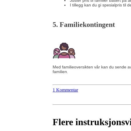
Juster pris til familier basert på
I tillegg kan du gi spesialpris til 
5. Familiekontingent
Med familieoversikten vår kan du sende avg
familien.
1 Kommentar
Flere instruksjonsv