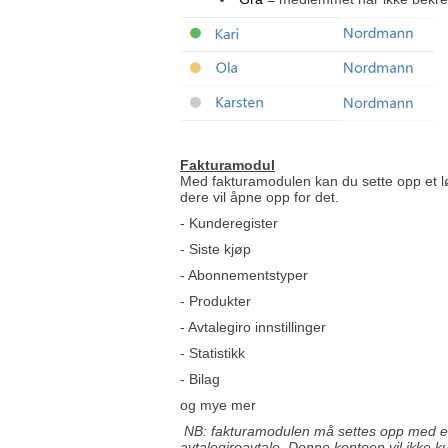
Fakturamodu
l
Med fakturamodulen kan du sette opp et 
dere vil åpne opp for det.
- Kunderegister
- Siste kjøp
- Abonnementstyper
- Produkter
- Avtalegiro innstillinger
- Statistikk
- Bilag
og mye mer
NB: fakturamodulen må settes opp med en 
avtalegiroavtale. Denne kontoen vil ikke 