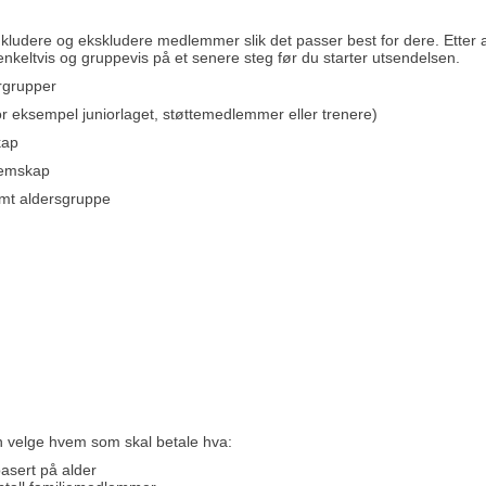
inkludere og ekskludere medlemmer slik det passer best for dere. Etter at 
nkeltvis og gruppevis på et senere steg før du starter utsendelsen.
ergrupper
for eksempel juniorlaget, støttemedlemmer eller trenere)
kap
dlemskap
emt aldersgruppe
an velge hvem som skal betale hva:
basert på alder