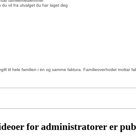
 antall familiemedlemmer
de du vil fra utvalget du har laget deg
ift til hele familien i én og samme faktura. Familieoverhodet mottar f
ideoer for administratorer er pub