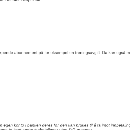
løpende abonnement på for eksempel en treningsavgift. Da kan også m
egen konto i banken deres før den kan brukes til å ta imot innbetali
kunne ta imot andre innbetalinger uten KID-nummer.