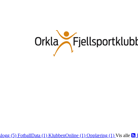
slogg (5)
FotballData (1)
KlubbenOnline (1)
Opplæring (1)
Vis alle