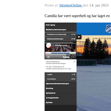
Postet av
IdrettenOnline
den
14. jan 2021
Camilla har vært superhelt og har laget en 