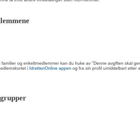
edlemmene
 familier og enkeltmedlemmer kan du huke av "Denne avgiften skal ge
edlemskortet i
IdrettenOnline appen
og fra sin profil umiddelbart etter
ålgrupper