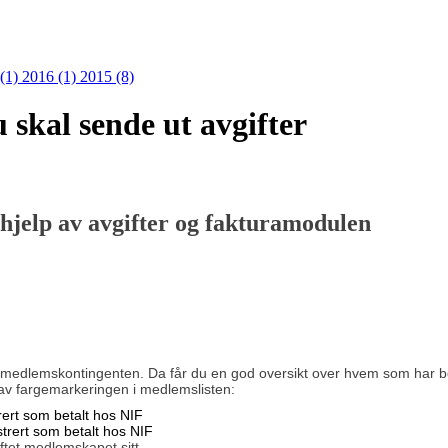
 (1)
2016 (1)
2015 (8)
u skal sende ut avgifter
 hjelp av avgifter og fakturamodulen
 medlemskontingenten. Da får du en god oversikt over hvem som har betal
 av fargemarkeringen i medlemslisten:
ert som betalt hos NIF
trert som betalt hos NIF
tet medlemskapet sitt