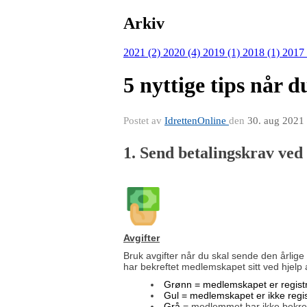
Arkiv
2021 (2)
2020 (4)
2019 (1)
2018 (1)
2017
5 nyttige tips når d
Postet av
IdrettenOnline
den
30. aug 2021
1. Send betalingskrav ved
Avgifter
Bruk avgifter når du skal sende den årlige
har bekreftet medlemskapet sitt ved hjelp
Grønn = medlemskapet er registr
Gul
= medlemskapet er ikke regis
Grå
= medlemmet har ikke bekref