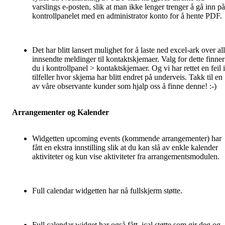
varslings e-posten, slik at man ikke lenger trenger å gå inn på
kontrollpanelet med en administrator konto for å hente PDF.
Det har blitt lansert mulighet for å laste ned excel-ark over al
innsendte meldinger til kontaktskjemaer. Valg for dette finner
du i kontrollpanel > kontaktskjemaer. Og vi har rettet en feil i
tilfeller hvor skjema har blitt endret på underveis. Takk til en
av våre observante kunder som hjalp oss å finne denne! :-)
Arrangementer og Kalender
Widgetten upcoming events (kommende arrangementer) har
fått en ekstra innstilling slik at du kan slå av enkle kalender
aktiviteter og kun vise aktiviteter fra arrangementsmodulen.
Full calendar widgetten har nå fullskjerm støtte.
Full calendar widget har også fått .ical støtte som gir deg og