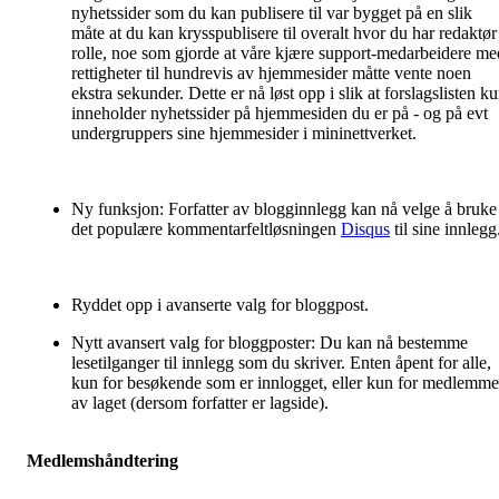
nyhetssider som du kan publisere til var bygget på en slik
måte at du kan krysspublisere til overalt hvor du har redaktør
rolle, noe som gjorde at våre kjære support-medarbeidere me
rettigheter til hundrevis av hjemmesider måtte vente noen
ekstra sekunder. Dette er nå løst opp i slik at forslagslisten k
inneholder nyhetssider på hjemmesiden du er på - og på evt
undergruppers sine hjemmesider i mininettverket.
Ny funksjon: Forfatter av blogginnlegg kan nå velge å bruke
det populære kommentarfeltløsningen
Disqus
til sine innlegg
Ryddet opp i avanserte valg for bloggpost.
Nytt avansert valg for bloggposter: Du kan nå bestemme
lesetilganger til innlegg som du skriver. Enten åpent for alle,
kun for besøkende som er innlogget, eller kun for medlemme
av laget (dersom forfatter er lagside).
Medlemshåndtering