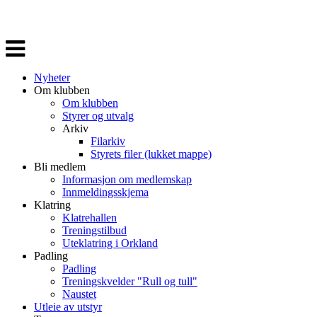
Veksle
navigasjon
Nyheter
Om klubben
Om klubben
Styrer og utvalg
Arkiv
Filarkiv
Styrets filer (lukket mappe)
Bli medlem
Informasjon om medlemskap
Innmeldingsskjema
Klatring
Klatrehallen
Treningstilbud
Uteklatring i Orkland
Padling
Padling
Treningskvelder "Rull og tull"
Naustet
Utleie av utstyr