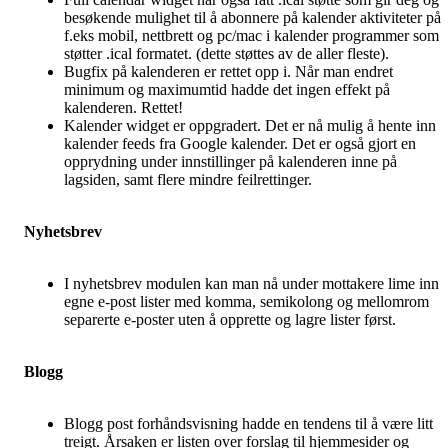
besøkende mulighet til å abonnere på kalender aktiviteter på
f.eks mobil, nettbrett og pc/mac i kalender programmer som
støtter .ical formatet. (dette støttes av de aller fleste).
Bugfix på kalenderen er rettet opp i. Når man endret
minimum og maximumtid hadde det ingen effekt på
kalenderen. Rettet!
Kalender widget er oppgradert. Det er nå mulig å hente inn
kalender feeds fra Google kalender. Det er også gjort en
opprydning under innstillinger på kalenderen inne på
lagsiden, samt flere mindre feilrettinger.
Nyhetsbrev
I nyhetsbrev modulen kan man nå under mottakere lime inn
egne e-post lister med komma, semikolong og mellomrom
separerte e-poster uten å opprette og lagre lister først.
Blogg
Blogg post forhåndsvisning hadde en tendens til å være litt
treigt. Årsaken er listen over forslag til hjemmesider og