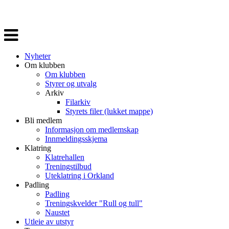
Veksle
navigasjon
Nyheter
Om klubben
Om klubben
Styrer og utvalg
Arkiv
Filarkiv
Styrets filer (lukket mappe)
Bli medlem
Informasjon om medlemskap
Innmeldingsskjema
Klatring
Klatrehallen
Treningstilbud
Uteklatring i Orkland
Padling
Padling
Treningskvelder "Rull og tull"
Naustet
Utleie av utstyr