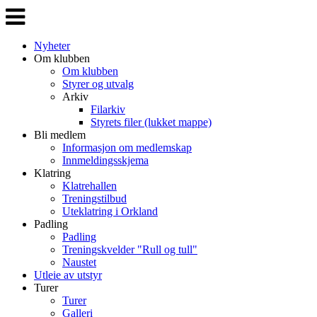
Veksle
navigasjon
Nyheter
Om klubben
Om klubben
Styrer og utvalg
Arkiv
Filarkiv
Styrets filer (lukket mappe)
Bli medlem
Informasjon om medlemskap
Innmeldingsskjema
Klatring
Klatrehallen
Treningstilbud
Uteklatring i Orkland
Padling
Padling
Treningskvelder "Rull og tull"
Naustet
Utleie av utstyr
Turer
Turer
Galleri