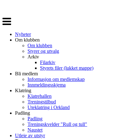
Veksle
navigasjon
Nyheter
Om klubben
Om klubben
Styrer og utvalg
Arkiv
Filarkiv
Styrets filer (lukket mappe)
Bli medlem
Informasjon om medlemskap
Innmeldingsskjema
Klatring
Klatrehallen
Treningstilbud
Uteklatring i Orkland
Padling
Padling
Treningskvelder "Rull og tull"
Naustet
Utleie av utstyr