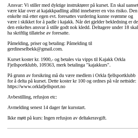
Ansvar: Vi stiller med dyktige instruktører på kurset. En skal uanset
være klar over at kajakkpadling alltid innebærer en viss risiko. Den
enkelte må etter egen evt. foresattes vurdering kunne svømme og
være i skikket for å padle i kajakk. Når det gjelder bekledning er de
den enkeltes ansvar å stille godt nok kledd. Deltagere under 18 skal
ha skriftlig tillatelse av foresatte.
Påmelding, priser og betaling: Påmelding til
gerdineselbekk@gmail.com.
Kurset koster kr. 1900,- og betales via vipps til Kajakk Orkla
Fjellsportklubb, 109363, merk betalinga "kajakkurs".
På grunn av forsikring må du være medlem i Orkla fjellsportklubb
for å delta på kurset. Dette koster kr 100 og ordnes på vår nettside:
https://www.orklafjellsport.no
Avbestilling, refusjon etc:
Avmelding senest 14 dager før kursstart.
Ikke møtt på kurs: Ingen refusjon av deltakeravgift.