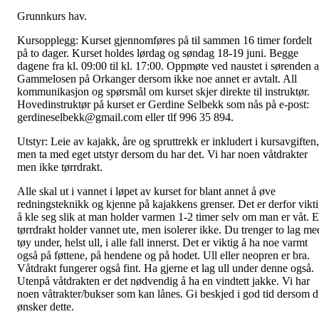
Grunnkurs hav.
Kursopplegg: Kurset gjennomføres på til sammen 16 timer fordelt
på to dager. Kurset holdes lørdag og søndag 18-19 juni. Begge
dagene fra kl. 09:00 til kl. 17:00. Oppmøte ved naustet i sørenden 
Gammelosen på Orkanger dersom ikke noe annet er avtalt. All
kommunikasjon og spørsmål om kurset skjer direkte til instruktør.
Hovedinstruktør på kurset er Gerdine Selbekk som nås på e-post:
gerdineselbekk@gmail.com eller tlf 996 35 894.
Utstyr: Leie av kajakk, åre og spruttrekk er inkludert i kursavgiften,
men ta med eget utstyr dersom du har det. Vi har noen våtdrakter
men ikke tørrdrakt.
Alle skal ut i vannet i løpet av kurset for blant annet å øve
redningsteknikk og kjenne på kajakkens grenser. Det er derfor vikt
å kle seg slik at man holder varmen 1-2 timer selv om man er våt. 
tørrdrakt holder vannet ute, men isolerer ikke. Du trenger to lag me
tøy under, helst ull, i alle fall innerst. Det er viktig å ha noe varmt
også på føttene, på hendene og på hodet. Ull eller neopren er bra.
Våtdrakt fungerer også fint. Ha gjerne et lag ull under denne også.
Utenpå våtdrakten er det nødvendig å ha en vindtett jakke. Vi har
noen våtrakter/bukser som kan lånes. Gi beskjed i god tid dersom 
ønsker dette.