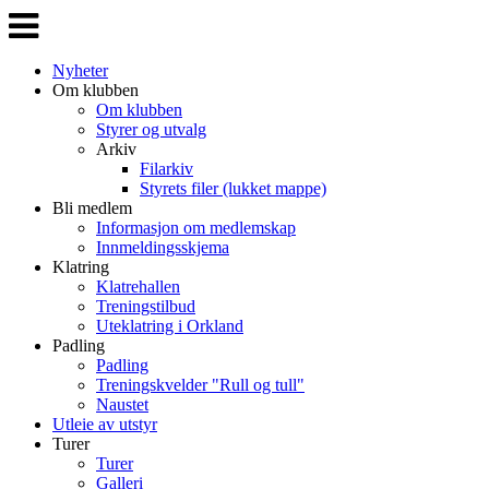
Veksle
navigasjon
Nyheter
Om klubben
Om klubben
Styrer og utvalg
Arkiv
Filarkiv
Styrets filer (lukket mappe)
Bli medlem
Informasjon om medlemskap
Innmeldingsskjema
Klatring
Klatrehallen
Treningstilbud
Uteklatring i Orkland
Padling
Padling
Treningskvelder "Rull og tull"
Naustet
Utleie av utstyr
Turer
Turer
Galleri