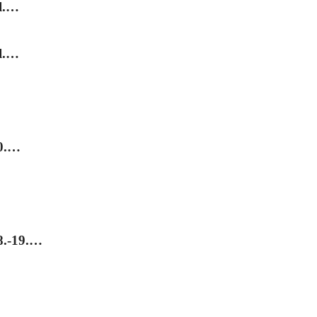
l.…
l.…
20.…
8.-19.…