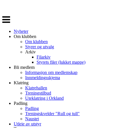
Veksle
navigasjon
Nyheter
Om klubben
Om klubben
Styrer og utvalg
Arkiv
Filarkiv
Styrets filer (lukket mappe)
Bli medlem
Informasjon om medlemskap
Innmeldingsskjema
Klatring
Klatrehallen
Treningstilbud
Uteklatring i Orkland
Padling
Padling
Treningskvelder "Rull og tull"
Naustet
Utleie av utstyr