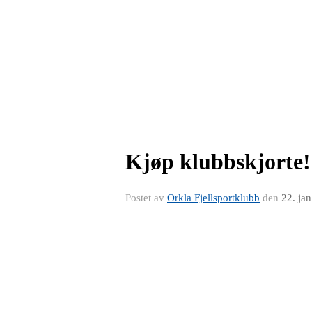
Kjøp klubbskjorte!
Postet av
Orkla Fjellsportklubb
den
22. ja