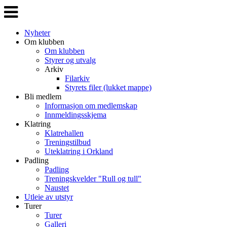
Veksle
navigasjon
Nyheter
Om klubben
Om klubben
Styrer og utvalg
Arkiv
Filarkiv
Styrets filer (lukket mappe)
Bli medlem
Informasjon om medlemskap
Innmeldingsskjema
Klatring
Klatrehallen
Treningstilbud
Uteklatring i Orkland
Padling
Padling
Treningskvelder "Rull og tull"
Naustet
Utleie av utstyr
Turer
Turer
Galleri