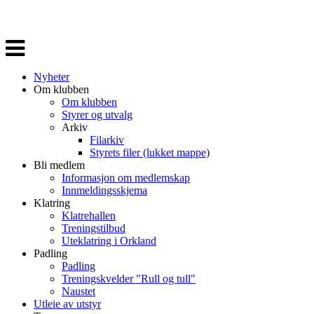
Veksle
navigasjon
Nyheter
Om klubben
Om klubben
Styrer og utvalg
Arkiv
Filarkiv
Styrets filer (lukket mappe)
Bli medlem
Informasjon om medlemskap
Innmeldingsskjema
Klatring
Klatrehallen
Treningstilbud
Uteklatring i Orkland
Padling
Padling
Treningskvelder "Rull og tull"
Naustet
Utleie av utstyr