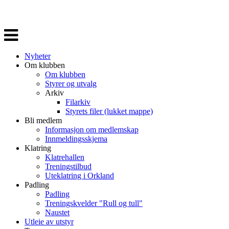
Veksle
navigasjon
Nyheter
Om klubben
Om klubben
Styrer og utvalg
Arkiv
Filarkiv
Styrets filer (lukket mappe)
Bli medlem
Informasjon om medlemskap
Innmeldingsskjema
Klatring
Klatrehallen
Treningstilbud
Uteklatring i Orkland
Padling
Padling
Treningskvelder "Rull og tull"
Naustet
Utleie av utstyr