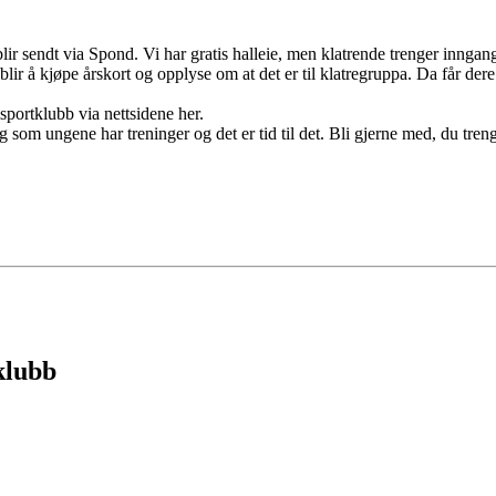
 blir sendt via Spond. Vi har gratis halleie, men klatrende trenger inngang
 blir å kjøpe årskort og opplyse om at det er til klatregruppa. Da får d
lsportklubb via nettsidene her.
dig som ungene har treninger og det er tid til det. Bli gjerne med, du tre
klubb