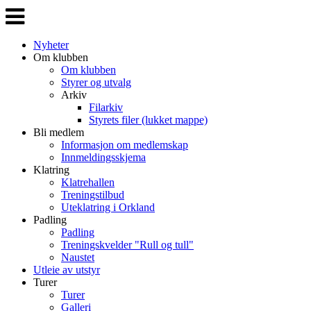
Veksle
navigasjon
Nyheter
Om klubben
Om klubben
Styrer og utvalg
Arkiv
Filarkiv
Styrets filer (lukket mappe)
Bli medlem
Informasjon om medlemskap
Innmeldingsskjema
Klatring
Klatrehallen
Treningstilbud
Uteklatring i Orkland
Padling
Padling
Treningskvelder "Rull og tull"
Naustet
Utleie av utstyr
Turer
Turer
Galleri