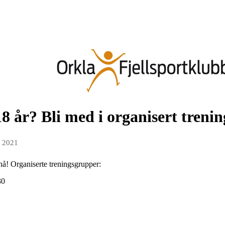
 18 år? Bli med i organisert treni
t 2021
 nå! Organiserte treningsgrupper:
30
0