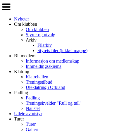
Veksle
navigasjon
Nyheter
Om klubben
Om klubben
Styrer og utvalg
Arkiv
Filarkiv
Styrets filer (lukket mappe)
Bli medlem
Informasjon om medlemskap
Innmeldingsskjema
Klatring
Klatrehallen
Treningstilbud
Uteklatring i Orkland
Padling
Padling
Treningskvelder "Rull og tull"
Naustet
Utleie av utstyr
Turer
Turer
Galleri